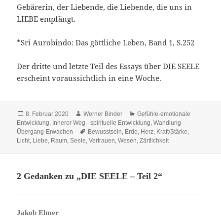
Gebärerin, der Liebende, die Liebende, die uns in
LIEBE empfängt.
*Sri Aurobindo: Das göttliche Leben, Band 1, S.252
Der dritte und letzte Teil des Essays über DIE SEELE
erscheint voraussichtlich in eine Woche.
Veröffentlicht
Autor
Kategorien
8. Februar 2020
Werner Binder
Gefühle-emotionale
am
Entwicklung
,
Innerer Weg - spirituelle Entwicklung
,
Wandlung-
Schlagwörter
Übergang-Erwachen
Bewusstsein
,
Erde
,
Herz
,
Kraft/Stärke
,
Licht
,
Liebe
,
Raum
,
Seele
,
Vertrauen
,
Wesen
,
Zärtlichkeit
2 Gedanken zu „DIE SEELE – Teil 2“
sagt:
Jakob Elmer