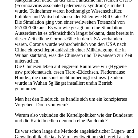
(=cornoavirus associated palemenary syndrom) simuliert
wurde. Teilnehmer waren hochrangige Wissenschaftler,
Politiker und Wirtschaftsbosse der Eliten wie Bill Gates!!?
Die Simulation ging von einer weltweiten Totenzahl von
65’000’000 aus. Es war wie gesagt nur eine Simulation.
Ausserdem ist es offensichtlich längst bekannt, dass bereits in
dieser Zeit etliche Corona-Fälle in den USA vorhanden
waren. Corona wurde wahrscheinlich von den USA nach
China eingeschleppt anlässlich einer Militärtagung, die in
Wuhan stattfand, was die Chinesen und Taiwanesen zur Zeit
untersuchen.
Die Chinesen leben auf engerem Raum wie wir (Hygiene
usw problematisch, essen Tiere -Eidechsen, Fledermäuse
Hunde-, die man sonst nicht unbedingt isst usw.) zudem
wurde in Wuhan 5g längst installiert undin Betrieb
genommen.
Man hat den Eindruck, es handle sich um ein konzipiertes
Vorgehen. Doch von wem?
Warum also vekünden die Kartellpolitiker wie der Bundesrat
und die Kartellmedien dennoch eine Pandemie?
Es war schon lange die Methode angelsächsicher Lügen- und
Gewaltpolitik, die ja als Virus weltweit um sich greift als der