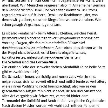
wir uns, äussern sie nicht oder nur in bagatellisierter Form, wenn
überhaupt. Wir Menschen reagieren also im Allgemeinen gemäss
den verinnerlichten Denk- und Verhaltensmustern. Bei Stress
regredieren wir auf frühere, Denk- und Reaktionsmuster, von
denen wir glauben, sie schon längst überwunden zu haben. Wie
schon gesagt: Angst macht gehorsam.
Es ist also «einfacher» beim Alten zu bleiben, welches heisst:
(vermeintliche) Sicherheit geht vor, Symptombekämpfung hat
Vorrang.
Fragen, die den rein materiellen Blickwinkel
durchbrechen sind zu unterlassen.
Aber eben: dies denken wir in
der Regel nicht bewusst, es ist bereits eingefleischtes,
konditioniertes, unbewusst gewordenes Verhalten.
Die Schweiz und das Corona-Virus
:
Zur dunklen Seite der schweizerischen Mentalität (eine helle Seite
gibt es zweifellos auch):
Die Schweizer-innen, vorsichtig und konservativ wie sie sind,
neigen dazu, sich nur soweit ethisch und mitfühlende zu verhalten,
wie es ihren Wohlstand nicht beeinträchtigt, also wie es den
geschäftlichen Tätigkeiten nicht schadet; Krisen und Missstände
aller Art vergolden wir Schweizer, versteckt hinter dem
Tarnmantel der Solidität und Neutralität – vergleiche Cryptoleaks.
Nach diesem Muster werden wir wohl auch mit der Pandemie