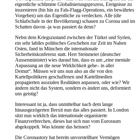
eigentliche schlimme Globalisierungsprozess, Ereignisse zu
inszenieren (bis hin zu Fals-Flagg-Operations, ein bewährtes
Vorgehen) um das Eigentliche zu verdecken. Alle (die
Schlafschafe in der Bevölkerung) schauen zu Corona und im
Schatten davon -ja was passiert da denn?
Nebst dem Kriegszustand zwischen der Türkei und Syrien,
ein sehr labiles politisches Geschehen zur Zeit im Nahen
Osten, fand in München die internationale
Sicherheitskonferenz statt. Herr Steinmeier (deutscher
Aussenminister) wies darauf hin, dass es um „eine mentale
Anpassung an die neue Wirklichkeit gehe– in aller
Demut“. Müssen wir uns nun also an die von den
Kartellpolitikern geschaffenen und Kartellmedien
propagierten asozialen Realitäten anpassen, oder wie? Wir
ändern nicht das System, sondern es ändert uns, deformiert
uns geistig?
Interessant ist ja, dass unmittelbar nach dem lange
hinausgezögerten Brexit nun das alles passiert. In London
sitzt nun wirklich das intenationale organisierte
Finanzverbrechen, dieses hat sich nun vom Euroraum
abgekoppelt. Was könnte das heissen?
Die Coronastory hat bereits unvorstellbare Vermögen