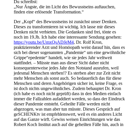
Du schreibst:
„Nur Ängste, die im Licht des Bewusstseins auftauchen,
finden eine erlösende Transformation.“
Der „Kopf“ des Bewusstseins ist zunächst unser Denken.
Dieses zu transformieren ist wichtig. Ich lasse mir dieses
Denken nicht verbieten. Die Gedanken sind frei, tönte es
noch im 19.Jh. Ich habe eine interessante Sendung gesehen:
https://youtu.be/UmxQsADJeM4
, Dr. Rolf Kron,
praktizierender Arzt und Homöopath weist darauf hin, dass es
sich bei dieser sogenannten „Pandemie“ um eine gewöhnliche
Grippe“epedemie“ handelt, wie sie jedes Jahr weltweit
stattfindet. – Müsste man aus dieser Sicht daher nicht
konsequenterweise jedes Jahr den Notstand ausrufen, weil
jedesmal Menschen sterben!? Es sterben aber zur Zeit nicht
mehr Menschen als sonst auch. So bedauerlich das für diese
Menschen und deren Angehörigen sicher ist, keine Frage, es
ist doch nichts ungewöhnliches. Zudem behauptet Dr. Kron
(ich habe es noch nicht geprüft) dass in den Medien einfach
immer die Fallzahlen aufaddiert werden, so dass der Eindruck
dieser Pandemie entsteht. Geheilte Fälle werden nicht
abgezogen, was man aber tun müsste. Dieses Gespräch auf
geSCHENKtv ist empfehlenswert, weil es ein anderes Licht
auf das Ganze wirft. Gewiss weisen Einrichtungen wie das
Robert Koch Institut auch auf die geheilten Fälle hin, auch in