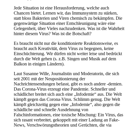
Jede Situation ist eine Herausforderung, welche auch
Chancen bietet. Lernen wir, das Immunsystem zu stärken,
statt bloss Bakterien und Viren chemisch zu bekämpfen. Die
gegenwärtige Situation einer Entschleunigung wäre eine
Gelegenheit, über Vieles nachzudenken. Was ist die Wahrheit
hinter diesem Virus? Was ist die Botschaft?
Es braucht nicht nur die konditionierte Reaktionsweise, es
braucht auch Kreativität, dem Virus zu begegnen, keine
Einschüchterung. Wir dürfen nicht weiter leise und bedrückt
durch die Welt gehen (s. z.B. Singen und Musik auf dem
Balkon in einigen Ländern).
Laut Susanne Wille, Journalistin und Moderatorin, die sich
seit 2001 mit der Neupositionierung der
Nachrichtensendungen befasst, gibt es noch andere -demien.
Das Corona-Virus erzeugt eine Pandemie. Schneller und
schädlicher breitet sich auch eine „Infodemie“ aus. Die Welt
kämpft gegen das Corona-Virus. Schlimm genug. Die Welt
kämpft gleichzeitig gegen eine „Infodemie“, also gegen die
schädliche und schnelle Ausdehnung von
Falschinformationen, eine toxische Mischung: Ein Virus, das
sich rasant verbreitet, gekoppelt mit einer Ladung an Fake-
News, Verschwörungstheorien und Gerüchten, die via