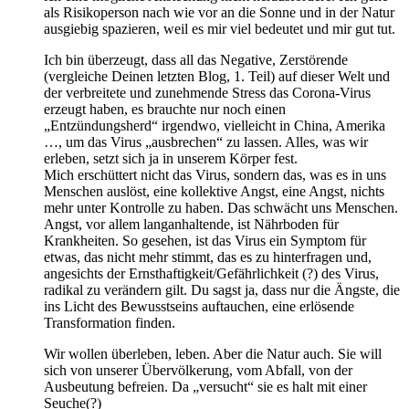
als Risikoperson nach wie vor an die Sonne und in der Natur
ausgiebig spazieren, weil es mir viel bedeutet und mir gut tut.
Ich bin überzeugt, dass all das Negative, Zerstörende
(vergleiche Deinen letzten Blog, 1. Teil) auf dieser Welt und
der verbreitete und zunehmende Stress das Corona-Virus
erzeugt haben, es brauchte nur noch einen
„Entzündungsherd“ irgendwo, vielleicht in China, Amerika
…, um das Virus „ausbrechen“ zu lassen. Alles, was wir
erleben, setzt sich ja in unserem Körper fest.
Mich erschüttert nicht das Virus, sondern das, was es in uns
Menschen auslöst, eine kollektive Angst, eine Angst, nichts
mehr unter Kontrolle zu haben. Das schwächt uns Menschen.
Angst, vor allem langanhaltende, ist Nährboden für
Krankheiten. So gesehen, ist das Virus ein Symptom für
etwas, das nicht mehr stimmt, das es zu hinterfragen und,
angesichts der Ernsthaftigkeit/Gefährlichkeit (?) des Virus,
radikal zu verändern gilt. Du sagst ja, dass nur die Ängste, die
ins Licht des Bewusstseins auftauchen, eine erlösende
Transformation finden.
Wir wollen überleben, leben. Aber die Natur auch. Sie will
sich von unserer Übervölkerung, vom Abfall, von der
Ausbeutung befreien. Da „versucht“ sie es halt mit einer
Seuche(?)