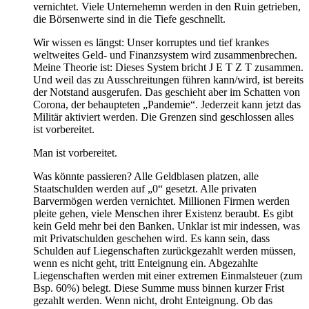
vernichtet. Viele Unternehemn werden in den Ruin getrieben,
die Börsenwerte sind in die Tiefe geschnellt.
Wir wissen es längst: Unser korruptes und tief krankes
weltweites Geld- und Finanzsystem wird zusammenbrechen.
Meine Theorie ist: Dieses System bricht J E T Z T zusammen.
Und weil das zu Ausschreitungen führen kann/wird, ist bereits
der Notstand ausgerufen. Das geschieht aber im Schatten von
Corona, der behaupteten „Pandemie“. Jederzeit kann jetzt das
Militär aktiviert werden. Die Grenzen sind geschlossen alles
ist vorbereitet.
Man ist vorbereitet.
Was könnte passieren? Alle Geldblasen platzen, alle
Staatschulden werden auf „0“ gesetzt. Alle privaten
Barvermögen werden vernichtet. Millionen Firmen werden
pleite gehen, viele Menschen ihrer Existenz beraubt. Es gibt
kein Geld mehr bei den Banken. Unklar ist mir indessen, was
mit Privatschulden geschehen wird. Es kann sein, dass
Schulden auf Liegenschaften zurückgezahlt werden müssen,
wenn es nicht geht, tritt Enteignung ein. Abgezahlte
Liegenschaften werden mit einer extremen Einmalsteuer (zum
Bsp. 60%) belegt. Diese Summe muss binnen kurzer Frist
gezahlt werden. Wenn nicht, droht Enteignung. Ob das