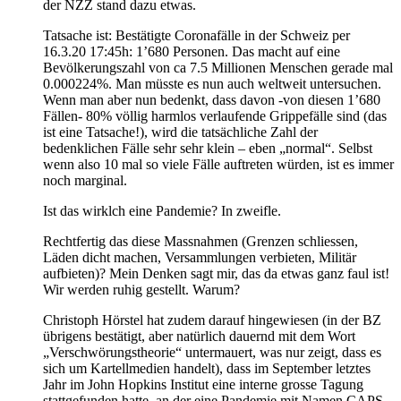
der NZZ stand dazu etwas.
Tatsache ist: Bestätigte Coronafälle in der Schweiz per
16.3.20 17:45h: 1’680 Personen. Das macht auf eine
Bevölkerungszahl von ca 7.5 Millionen Menschen gerade mal
0.000224%. Man müsste es nun auch weltweit untersuchen.
Wenn man aber nun bedenkt, dass davon -von diesen 1’680
Fällen- 80% völlig harmlos verlaufende Grippefälle sind (das
ist eine Tatsache!), wird die tatsächliche Zahl der
bedenklichen Fälle sehr sehr klein – eben „normal“. Selbst
wenn also 10 mal so viele Fälle auftreten würden, ist es immer
noch marginal.
Ist das wirklch eine Pandemie? In zweifle.
Rechtfertig das diese Massnahmen (Grenzen schliessen,
Läden dicht machen, Versammlungen verbieten, Militär
aufbieten)? Mein Denken sagt mir, das da etwas ganz faul ist!
Wir werden ruhig gestellt. Warum?
Christoph Hörstel hat zudem darauf hingewiesen (in der BZ
übrigens bestätigt, aber natürlich dauernd mit dem Wort
„Verschwörungstheorie“ untermauert, was nur zeigt, dass es
sich um Kartellmedien handelt), dass im September letztes
Jahr im John Hopkins Institut eine interne grosse Tagung
stattgefunden hatte, an der eine Pandemie mit Namen CAPS