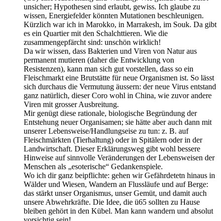
unsicher; Hypothesen sind erlaubt, gewiss. Ich glaube zu
wissen, Energiefelder könnten Mutationen beschleunigen.
Kürzlich war ich in Marokko, in Marrakesh, im Souk. Da gibt
es ein Quartier mit den Schalchttieren. Wie die
zusammengepfärcht sind: unschön wirklich!
Da wir wissen, dass Bakterien und Viren von Natur aus
permanent mutieren (daher die Entwicklung von
Resistenzen), kann man sich gut vorstellen, dass so ein
Fleischmarkt eine Brutstätte für neue Organismen ist. So lässt
sich durchaus die Vermutung äussern: der neue Virus entstand
ganz natürlich, dieser Coro wohl in China, wie zuvor andere
Viren mit grosser Ausbreitung.
Mir genügt diese rationale, biologische Begründung der
Entstehung neuer Organisamen; sie hätte aber auch dann mit
unserer Lebensweise/Handlungseise zu tun: z. B. auf
Fleischmärkten (Tierhaltung) oder in Spitälern oder in der
Landwirtschaft. Dieser Erklärungsweg gibt wohl bessere
Hinweise auf sinnvolle Veränderungen der Lebensweisen der
Menschen als „esoterische“ Gedankenspiele.
Wo ich dir ganz beipflichte: gehen wir Gefährdetetn hinaus in
Wälder und Wiesen, Wandern an Flussläufe und auf Berge:
das stärkt unser Organismus, unser Gemüt, und damit auch
unsere Abwehrkräfte. Die Idee, die ü65 sollten zu Hause
bleiben gehört in den Kübel. Man kann wandern und absolut
vorsichtig sein!