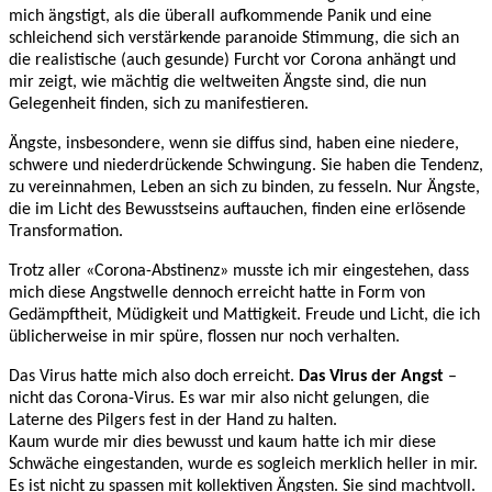
mich ängstigt, als die überall aufkommende Panik und eine
schleichend sich verstärkende paranoide Stimmung, die sich an
die realistische (auch gesunde) Furcht vor Corona anhängt und
mir zeigt, wie mächtig die weltweiten Ängste sind, die nun
Gelegenheit finden, sich zu manifestieren.
Ängste, insbesondere, wenn sie diffus sind, haben eine niedere,
schwere und niederdrückende Schwingung. Sie haben die Tendenz,
zu vereinnahmen, Leben an sich zu binden, zu fesseln. Nur Ängste,
die im Licht des Bewusstseins auftauchen, finden eine erlösende
Transformation.
Trotz aller «Corona-Abstinenz» musste ich mir eingestehen, dass
mich diese Angstwelle dennoch erreicht hatte in Form von
Gedämpftheit, Müdigkeit und Mattigkeit. Freude und Licht, die ich
üblicherweise in mir spüre, flossen nur noch verhalten.
Das Virus hatte mich also doch erreicht.
Das Virus der Angst
–
nicht das Corona-Virus. Es war mir also nicht gelungen, die
Laterne des Pilgers fest in der Hand zu halten.
Kaum wurde mir dies bewusst und kaum hatte ich mir diese
Schwäche eingestanden, wurde es sogleich merklich heller in mir.
Es ist nicht zu spassen mit kollektiven Ängsten. Sie sind machtvoll.