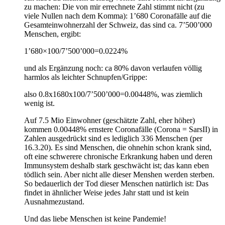
zu machen: Die von mir errechnete Zahl stimmt nicht (zu
viele Nullen nach dem Komma): 1’680 Coronafälle auf die
Gesamteinwohnerzahl der Schweiz, das sind ca. 7’500’000
Menschen, ergibt:
1’680×100/7’500’000=0.0224%
und als Ergänzung noch: ca 80% davon verlaufen völlig
harmlos als leichter Schnupfen/Grippe:
also 0.8x1680x100/7’500’000=0.00448%, was ziemlich
wenig ist.
Auf 7.5 Mio Einwohner (geschätzte Zahl, eher höher)
kommen 0.00448% ernstere Coronafälle (Corona = SarsII) in
Zahlen ausgedrückt sind es lediglich 336 Menschen (per
16.3.20). Es sind Menschen, die ohnehin schon krank sind,
oft eine schwerere chronische Erkrankung haben und deren
Immunsystem deshalb stark geschwächt ist; das kann eben
tödlich sein. Aber nicht alle dieser Menshen werden sterben.
So bedauerlich der Tod dieser Menschen natürlich ist: Das
findet in ähnlicher Weise jedes Jahr statt und ist kein
Ausnahmezustand.
Und das liebe Menschen ist keine Pandemie!