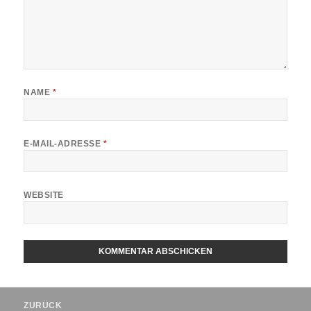
NAME
*
E-MAIL-ADRESSE
*
WEBSITE
Beitragsnavigation
ZURÜCK