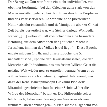
Der Bezug zu Gott war fortan ein nicht-individueller, von
oben her bestimmter, bei den Griechen ganz stark von den
Mysterienstätten gelenkt, bei den Juden durch die Propheten
und das Pharisäerwesen. Es war eine hohe priesterliche
Kultur, absolut erstaunlich und tiefsinnig, die aber zu Christi
Zeit bereits pervertiert war, wie Steiner darlegt. Wikipedia
weiter: „[…] wobei im Fall von Schechina eine besondere
Betonung auf dem Anwohnen der göttlichen Macht in
Jerusalem, inmitten des Volkes Israel liegt.“ – Diese Epoche
endete mit dem 14. Jh. und unsere Epoche, die 5.
nachatlantische „Epoche der Bewusstseinsseele“, die den
Menschen als Individuum, das aus freiem Willens-Geist die
geistige Welt wieder neu zu ergreifen vermag (wenn er es
will, er kann es auch ablehnen), beginnt. Interessant, was
dazu der Renaissancephilosoph Giovanni Pico della
Mirandola geschrieben hat: In seiner Schrift „Über die
Würde des Menschen“ betont er: Die Philosophie selber
lehrte mich, lieber von dem eigenen Gewissen als von
fremdem Urteil abzuhängen…“. Pico suchte ausgehend von