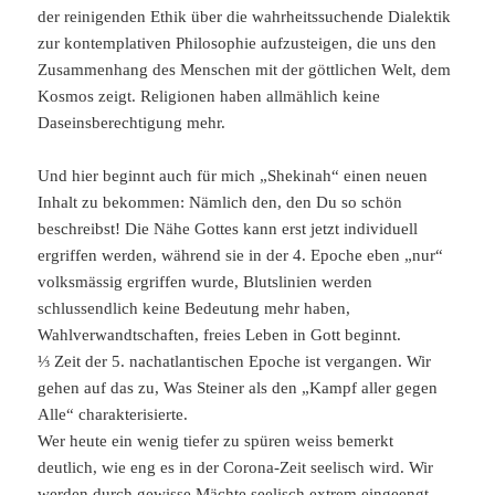
der reinigenden Ethik über die wahrheitssuchende Dialektik
zur kontemplativen Philosophie aufzusteigen, die uns den
Zusammenhang des Menschen mit der göttlichen Welt, dem
Kosmos zeigt. Religionen haben allmählich keine
Daseinsberechtigung mehr.
Und hier beginnt auch für mich „Shekinah“ einen neuen
Inhalt zu bekommen: Nämlich den, den Du so schön
beschreibst! Die Nähe Gottes kann erst jetzt individuell
ergriffen werden, während sie in der 4. Epoche eben „nur“
volksmässig ergriffen wurde, Blutslinien werden
schlussendlich keine Bedeutung mehr haben,
Wahlverwandtschaften, freies Leben in Gott beginnt.
⅓ Zeit der 5. nachatlantischen Epoche ist vergangen. Wir
gehen auf das zu, Was Steiner als den „Kampf aller gegen
Alle“ charakterisierte.
Wer heute ein wenig tiefer zu spüren weiss bemerkt
deutlich, wie eng es in der Corona-Zeit seelisch wird. Wir
werden durch gewisse Mächte seelisch extrem eingeengt