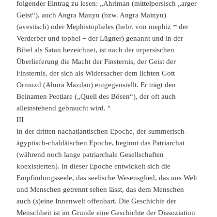
folgender Eintrag zu lesen: „Ahriman (mittelpersisch „arger
Geist“), auch Angra Manyu (bzw. Angra Mainyu)
(avestisch) oder Mephistopheles (hebr. von mephiz = der
Verderber und tophel = der Lügner) genannt und in der
Bibel als Satan bezeichnet, ist nach der urpersischen
Überlieferung die Macht der Finsternis, der Geist der
Finsternis, der sich als Widersacher dem lichten Gott
Ormuzd (Ahura Mazdao) entgegenstellt. Er trägt den
Beinamen Peetiare („Quell des Bösen“), der oft auch
alleinstehend gebraucht wird. “
III
In der dritten nachatlantischen Epoche, der summerisch-
ägyptisch-chaldäischen Epoche, beginnt das Patriarchat
(während noch lange patriarchale Gesellschaften
koexistierten). In dieser Epoche entwickelt sich die
Empfindungsseele, das seelische Wesensglied, das uns Welt
und Menschen getrennt sehen lässt, das dem Menschen
auch (s)eine Innenwelt offenbart. Die Geschichte der
Menschheit ist im Grunde eine Geschichte der Dissoziation