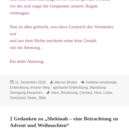
vor der sich sogar die Gespenster unserer Ängste
verbeugen.
Nun ist alles gelöscht, was bloss Geräusch des Verstandes
war
und aus dem Nichts erscheint seine leise Gestalt,
wie ein Atemzug.
Ein tiefer Atemzug.
Veröffentlicht
Autor
Kategorien
11. Dezember 2020
Werner Binder
Gefühle-emotionale
am
Entwicklung
,
Innerer Weg - spirituelle Entwicklung
,
Wandlung-
Schlagwörter
Übergang-Erwachen
Atem
,
Berührung
,
Christus
,
Herz
,
Liebe
,
Schönheit
,
Seele
,
Stille
2 Gedanken zu „Shekinah – eine Betrachtung zu
Advent und Weihnachten“