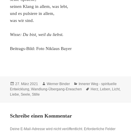
seinen Klang in allem, was lebt,
und es pulsiere in allem,
was wir sind.
Wisse: Du bist, weil du liebst.
Beitrags-Bild: Foto Niklaus Bayer
Veröffentlicht
Autor
Kategorien
27. März 2021
Werner Binder
Innerer Weg - spirituelle
am
Schlagwörter
Entwicklung
,
Wandlung-Übergang-Erwachen
Herz
,
Leben
,
Licht
,
Liebe
,
Seele
,
Stille
Schreibe einen Kommentar
Deine E-Mail-Adresse wird nicht veröffentlicht.
Erforderliche Felder