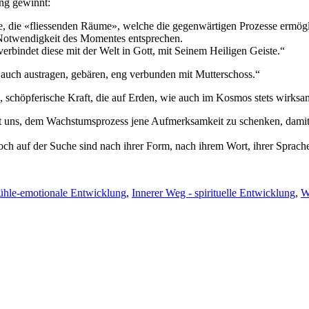
ung gewinnt:
, die «fliessenden Räume», welche die gegenwärtigen Prozesse ermöglic
n Notwendigkeit des Momentes entsprechen.
erbindet diese mit der Welt in Gott, mit Seinem Heiligen Geiste.“
auch austragen, gebären, eng verbunden mit Mutterschoss.“
 schöpferische Kraft, die auf Erden, wie auch im Kosmos stets wirksam 
t uns, dem Wachstumsprozess jene Aufmerksamkeit zu schenken, damit d
noch auf der Suche sind nach ihrer Form, nach ihrem Wort, ihrer Sprach
ühle-emotionale Entwicklung
,
Innerer Weg - spirituelle Entwicklung
,
W