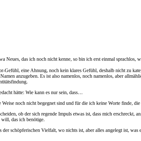
a Neues, das ich noch nicht kenne, so bin ich erst einmal sprachlos, we
or-Gefühl, eine Ahnung, noch kein klares Gefühl, deshalb nicht zu kat
inen Namen anzugeben. Es ist also namenlos, noch namenlos, aber allm
ntitätsfindung.
edacht hätte: Wie kann es nur sein, dass…
eise noch nicht begegnet sind und für die ich keine Worte finde, die 
eiden, ob der sich regende Impuls etwas ist, dass mich erschreckt, ang
will, das ich benötige.
 der schöpferischen Vielfalt, wo nichts ist, aber alles angelegt ist, was