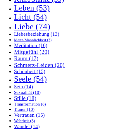
Leben
(53)
Licht
(54)
Liebe
(74)
Liebesbeziehung
(13)
Mann/Männlichkeit
(7)
Meditation
(16)
Mitgefühl
(20)
Raum
(17)
Schmerz-Leiden
(20)
Schönheit
(15)
Seele
(54)
Sein
(14)
Sexualität
(10)
Stille
(18)
Transformation
(8)
Trauer
(10)
Vertrauen
(15)
Wahrheit
(8)
Wandel
(14)