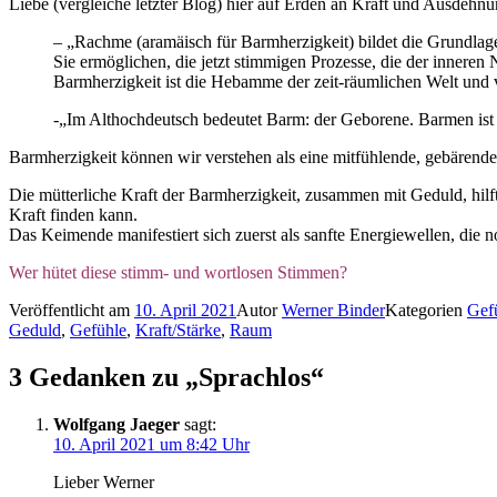
Liebe (vergleiche letzter Blog) hier auf Erden an Kraft und Ausdehn
– „Rachme (aramäisch für Barmherzigkeit) bildet die Grundlage
Sie ermöglichen, die jetzt stimmigen Prozesse, die der innere
Barmherzigkeit ist die Hebamme der zeit-räumlichen Welt und v
-„Im Althochdeutsch bedeutet Barm: der Geborene. Barmen ist 
Barmherzigkeit können wir verstehen als eine mitfühlende, gebärende,
Die mütterliche Kraft der Barmherzigkeit, zusammen mit Geduld, hilf
Kraft finden kann.
Das Keimende manifestiert sich zuerst als sanfte Energiewellen, die 
Wer hütet diese stimm- und wortlosen Stimmen?
Veröffentlicht am
10. April 2021
Autor
Werner Binder
Kategorien
Gef
Geduld
,
Gefühle
,
Kraft/Stärke
,
Raum
3 Gedanken zu „Sprachlos“
Wolfgang Jaeger
sagt:
10. April 2021 um 8:42 Uhr
Lieber Werner