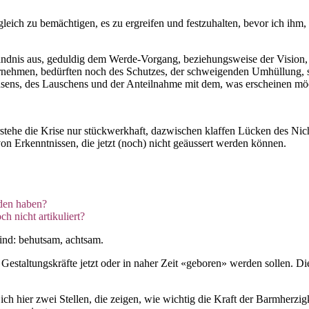
 gleich zu bemächtigen, es zu ergreifen und festzuhalten, bevor ich ihm
tändnis aus, geduldig dem Werde-Vorgang, beziehungsweise der Vision
hrnehmen, bedürften noch des Schutzes, der schweigenden Umhüllung, 
sens, des Lauschens und der Anteilnahme mit dem, was erscheinen mö
stehe die Krise nur stückwerkhaft, dazwischen klaffen Lücken des Nich
n Erkenntnissen, die jetzt (noch) nicht geäussert werden können.
nden haben?
h nicht artikuliert?
ind: behutsam, achtsam.
 Gestaltungskräfte jetzt oder in naher Zeit «geboren» werden sollen. 
 ich hier zwei Stellen, die zeigen, wie wichtig die Kraft der Barmherzig