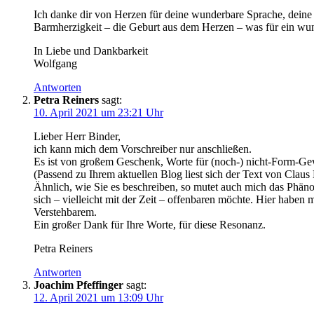
Ich danke dir von Herzen für deine wunderbare Sprache, deine
Barmherzigkeit – die Geburt aus dem Herzen – was für ein wun
In Liebe und Dankbarkeit
Wolfgang
Antworten
Petra Reiners
sagt:
10. April 2021 um 23:21 Uhr
Lieber Herr Binder,
ich kann mich dem Vorschreiber nur anschließen.
Es ist von großem Geschenk, Worte für (noch-) nicht-Form-Gewo
(Passend zu Ihrem aktuellen Blog liest sich der Text von Claus E
Ähnlich, wie Sie es beschreiben, so mutet auch mich das Phän
sich – vielleicht mit der Zeit – offenbaren möchte. Hier haben
Verstehbarem.
Ein großer Dank für Ihre Worte, für diese Resonanz.
Petra Reiners
Antworten
Joachim Pfeffinger
sagt:
12. April 2021 um 13:09 Uhr