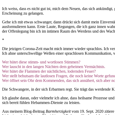
Ich weiss, dass es nicht gut ist, mich dem Neuen, das sich ankündigt,
Erscheinung zu gelangen.
Gehe ich mit etwas schwanger, dann drückt sich damit mein Einvers
ausformulieren kann. Erste Laute, Regungen, die ich ganz innen wa
der Offenlegung bin ich im intimen Raum des Werdens und des Wach
*
Die jetzigen Corona-Zeit macht mich immer wieder sprachlos. Ich ver
Ich ahne unterschwellige Wellen einer sprachlosen Kommunikation, vo
Wer hütet diese stimm- und wortlosen Stimmen?
Wer lauscht in den langen Nächten dem geheimen Vermächtnis.
Wer hütet die Flammen der nächtlichen, lodernden Feuer?
Wer stellt behutsam die lautlosen Fragen, die noch keine Worte gefu
Wer öffnet sein Ohr dem Kommenden, das sich annähert, sich aber noc
Die Schwangere, in der sich Erbarmen regt. Sie trägt das werdende K
Ich glaube daran, oder vielmehr ich ahne, dass heilsame Prozesse und
sich bereit fühlen Hebammen-Dienste zu leisten.
Aus meinem Blog-Beitrag
Barmherzigkeit
vom 19. Sept. 2020 zitiere