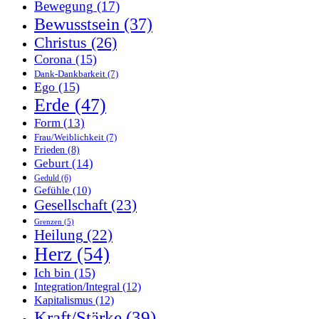
Bewegung
(17)
Bewusstsein
(37)
Christus
(26)
Corona
(15)
Dank-Dankbarkeit
(7)
Ego
(15)
Erde
(47)
Form
(13)
Frau/Weiblichkeit
(7)
Frieden
(8)
Geburt
(14)
Geduld
(6)
Gefühle
(10)
Gesellschaft
(23)
Grenzen
(5)
Heilung
(22)
Herz
(54)
Ich bin
(15)
Integration/Integral
(12)
Kapitalismus
(12)
Kraft/Stärke
(39)