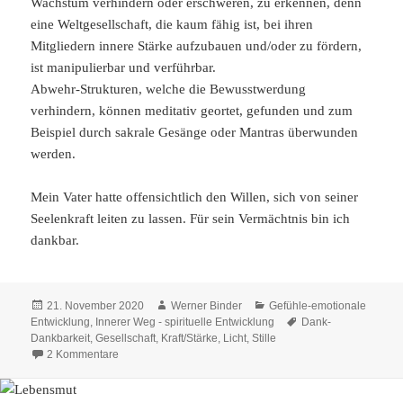
Wachstum verhindern oder erschweren, zu erkennen, denn
eine Weltgesellschaft, die kaum fähig ist, bei ihren
Mitgliedern innere Stärke aufzubauen und/oder zu fördern,
ist manipulierbar und verführbar.
Abwehr-Strukturen, welche die Bewusstwerdung
verhindern, können meditativ geortet, gefunden und zum
Beispiel durch sakrale Gesänge oder Mantras überwunden
werden.
Mein Vater hatte offensichtlich den Willen, sich von seiner
Seelenkraft leiten zu lassen. Für sein Vermächtnis bin ich
dankbar.
Veröffentlicht
Autor
Kategorien
21. November 2020
Werner Binder
Gefühle-emotionale
am
Schlagwörter
Entwicklung
,
Innerer Weg - spirituelle Entwicklung
Dank-
Dankbarkeit
,
Gesellschaft
,
Kraft/Stärke
,
Licht
,
Stille
zu Innerer Halt – am Beispiel meines Vaters
2 Kommentare