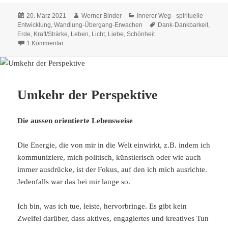
Veröffentlicht
Autor
Kategorien
20. März 2021
Werner Binder
Innerer Weg - spirituelle
am
Schlagwörter
Entwicklung
,
Wandlung-Übergang-Erwachen
Dank-Dankbarkeit
,
Erde
,
Kraft/Strärke
,
Leben
,
Licht
,
Liebe
,
Schönheit
zu Bewegungsruhe
1 Kommentar
Umkehr der Perspektive
Die aussen orientierte Lebensweise
Die Energie, die von mir in die Welt einwirkt, z.B. indem ich
kommuniziere, mich politisch, künstlerisch oder wie auch
immer ausdrücke, ist der Fokus, auf den ich mich ausrichte.
Jedenfalls war das bei mir lange so.
Ich bin, was ich tue, leiste, hervorbringe. Es gibt kein
Zweifel darüber, dass aktives, engagiertes und kreatives Tun