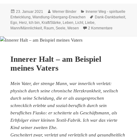
Veröffentlicht
Autor
Kategorien
23. Januar 2021
Werner Binder
Innerer Weg - spirituelle
am
Schlagwörter
Entwicklung
,
Wandlung-Übergang-Erwachen
Dank-Dankbarkeit
,
Ego
,
Herz
,
Ich bin
,
Kraft/Stärke
,
Leben
,
Licht
,
Liebe
,
zu Umkehr der
Mann/Männlichkeit
,
Raum
,
Seele
,
Wesen
2 Kommentare
Innerer Halt – am Beispiel
meines Vaters
Mein Vater, der strenge Mann, war innerlich verletzt:
physisch durch seine chronische Herzkrankheit, seelisch
durch seine Scheidung, die er als ausgesprochen
schrecklich erlebte und sozial-beruflich durch sein
berufliches Fiasko: er scheiterte als Geschäftsmann, als
Erbfolger einer kleinen Textil-Fabrik. Ich war das vierte
Kind seiner zweiten Ehe.
Gescheitert zwar, verletzt und verletzlich und gesundheitlich