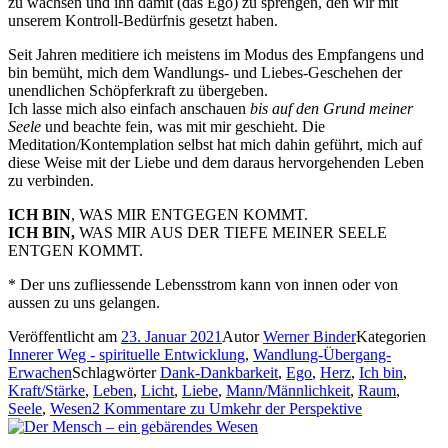
zu wachsen und ihn damit (das Ego) zu sprengen, den wir mit
unserem Kontroll-Bedürfnis gesetzt haben.
Seit Jahren meditiere ich meistens im Modus des Empfangens und
bin bemüht, mich dem Wandlungs- und Liebes-Geschehen der
unendlichen Schöpferkraft zu übergeben.
Ich lasse mich also einfach anschauen
bis auf den Grund meiner
Seele
und beachte fein, was mit mir geschieht. Die
Meditation/Kontemplation selbst hat mich dahin geführt, mich auf
diese Weise mit der Liebe und dem daraus hervorgehenden Leben
zu verbinden.
ICH BIN
, WAS MIR ENTGEGEN KOMMT.
ICH BIN,
WAS MIR AUS DER TIEFE MEINER SEELE
ENTGEN KOMMT.
* Der uns zufliessende Lebensstrom kann von innen oder von
aussen zu uns gelangen.
Veröffentlicht am
23. Januar 2021
Autor
Werner Binder
Kategorien
Innerer Weg - spirituelle Entwicklung
,
Wandlung-Übergang-
Erwachen
Schlagwörter
Dank-Dankbarkeit
,
Ego
,
Herz
,
Ich bin
,
Kraft/Stärke
,
Leben
,
Licht
,
Liebe
,
Mann/Männlichkeit
,
Raum
,
Seele
,
Wesen
2 Kommentare
zu Umkehr der Perspektive