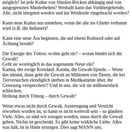
möglich? Ist jede Kultur von Sünden-Böcken abhängig und von
ausgegrenzten Minderheiten? Weshalb kann das Vorübergehende,
Alte, nicht integriert werden und ins Werdende eingebracht werden?
Kann neue Kultur nur entstehen, wenn die alte ins Ghetto verbannt
wird (z.B. die Indianer)?
Kann eine neue Ära beginnen, die auf einem Rufmord oder auf
Ächtung beruht?
Die Energie des Tötens: wohin geht sie? – woran bindet sich die
Gewalt?
Geht sie womöglich in das sogenannte Neue ein?
Karma, der ewige Kreislauf. Karma, die Gewalt-Spirale. – Wenn
das stimmt, dann geht die Gewalt an Millionen von Tieren, die bei
Tierversuchen elendiglich sterben in Medikamente über, die
Genesung versprechen!? Und in uns, die wir sie millionenfach
schlucken.
Heilung durch Tötung – durch Gewalt?
Wenn etwas nicht durch Gewalt, Anstrengung und Verzicht
erworben worden ist, so kann es nicht wertvoll sein – so glauben
Viele. Alles, so sind wir erzogen worden, muss durch die Gewalt
gehen. Nichts ist geschenkt. Es gibt keine wirkliche Liebe. Alles
was hält, ist in Härte errungen. Dies sagt MANN uns.