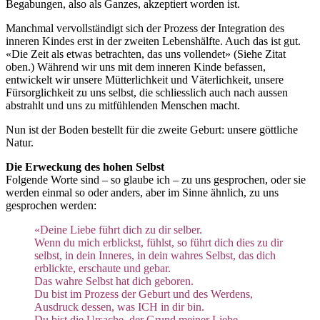
Begabungen, also als Ganzes, akzeptiert worden ist.
Manchmal vervollständigt sich der Prozess der Integration des
inneren Kindes erst in der zweiten Lebenshälfte. Auch das ist gut.
«Die Zeit als etwas betrachten, das uns vollendet» (Siehe Zitat
oben.) Während wir uns mit dem inneren Kinde befassen,
entwickelt wir unsere Mütterlichkeit und Väterlichkeit, unsere
Fürsorglichkeit zu uns selbst, die schliesslich auch nach aussen
abstrahlt und uns zu mitfühlenden Menschen macht.
Nun ist der Boden bestellt für die zweite Geburt: unsere göttliche
Natur.
Die Erweckung des hohen Selbst
Folgende Worte sind – so glaube ich – zu uns gesprochen, oder sie
werden einmal so oder anders, aber im Sinne ähnlich, zu uns
gesprochen werden:
«Deine Liebe führt dich zu dir selber.
Wenn du mich erblickst, fühlst, so führt dich dies zu dir
selbst, in dein Inneres, in dein wahres Selbst, das dich
erblickte, erschaute und gebar.
Das wahre Selbst hat dich geboren.
Du bist im Prozess der Geburt und des Werdens,
Ausdruck dessen, was ICH in dir bin.
Du bist die Ursache, der Grund meiner Liebe