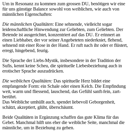
Um in Resonanz zu kommen zum grossen DU, benötigen wir eine
für uns günstige Balance sowohl von weiblichen, wie auch von
männlichen Eigenschaften:
Die männlichen Qualitäten
: Eine sehnende, vielleicht sogar
leidenschaftliche Hinwendung zur Geliebten, zum Geliebten. Der
Betende ist ausgerichtet, konzentriert auf das DU. Er erinnert an
einen Liebhaber, der vor seiner Angebeteten niederkniet, flehend,
sehnend mit einer Rose in der Hand. Er ruft nach ihr oder er flüstert,
erregt, hingebend, feurig.
Die Sprache der Liebs-Mystik, insbesondere in der Tradition der
Sufis, kennt keine Scheu, die spirituelle Liebesbeziehung auch in
erotischer Sprache auszudrücken.
Die weiblichen Qualitäten:
Das spirituelle Herz bildet eine
empfangende Form: ein Schale oder einen Kelch. Die Empfindung
weit, warm und fliessend, lauschend, das Gefühl sanft-fein, zart-
berührt.
Das Weibliche umhüllt auch, spendet liebevoll Geborgenheit,
schätzt, akzeptiert, glüht, überschäumt.
Beide Qualitäten in Ergänzung schaffen das gute Klima für das
Gebet. Manchmal hilft uns eher die weibliche Seite, manchmal die
männliche, um in Beziehung zu gehen.