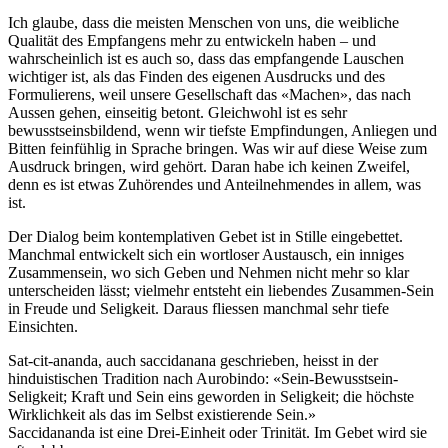
Ich glaube, dass die meisten Menschen von uns, die weibliche
Qualität des Empfangens mehr zu entwickeln haben – und
wahrscheinlich ist es auch so, dass das empfangende Lauschen
wichtiger ist, als das Finden des eigenen Ausdrucks und des
Formulierens, weil unsere Gesellschaft das «Machen», das nach
Aussen gehen, einseitig betont. Gleichwohl ist es sehr
bewusstseinsbildend, wenn wir tiefste Empfindungen, Anliegen und
Bitten feinfühlig in Sprache bringen. Was wir auf diese Weise zum
Ausdruck bringen, wird gehört. Daran habe ich keinen Zweifel,
denn es ist etwas Zuhörendes und Anteilnehmendes in allem, was
ist.
Der Dialog beim kontemplativen Gebet ist in Stille eingebettet.
Manchmal entwickelt sich ein wortloser Austausch, ein inniges
Zusammensein, wo sich Geben und Nehmen nicht mehr so klar
unterscheiden lässt; vielmehr entsteht ein liebendes Zusammen-Sein
in Freude und Seligkeit. Daraus fliessen manchmal sehr tiefe
Einsichten.
Sat-cit-ananda, auch saccidanana geschrieben, heisst in der
hinduistischen Tradition nach Aurobindo: «Sein-Bewusstsein-
Seligkeit; Kraft und Sein eins geworden in Seligkeit; die höchste
Wirklichkeit als das im Selbst existierende Sein.»
Saccidananda ist eine Drei-Einheit oder Trinität. Im Gebet wird sie