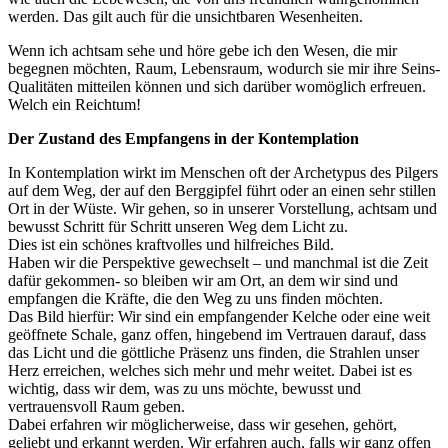
werden. Das gilt auch für die unsichtbaren Wesenheiten.
Wenn ich achtsam sehe und höre gebe ich den Wesen, die mir
begegnen möchten, Raum, Lebensraum, wodurch sie mir ihre Seins-
Qualitäten mitteilen können und sich darüber womöglich erfreuen.
Welch ein Reichtum!
Der Zustand des Empfangens in der Kontemplation
In Kontemplation wirkt im Menschen oft der Archetypus des Pilgers
auf dem Weg, der auf den Berggipfel führt oder an einen sehr stillen
Ort in der Wüste. Wir gehen, so in unserer Vorstellung, achtsam und
bewusst Schritt für Schritt unseren Weg dem Licht zu.
Dies ist ein schönes kraftvolles und hilfreiches Bild.
Haben wir die Perspektive gewechselt – und manchmal ist die Zeit
dafür gekommen- so bleiben wir am Ort, an dem wir sind und
empfangen die Kräfte, die den Weg zu uns finden möchten.
Das Bild hierfür: Wir sind ein empfangender Kelche oder eine weit
geöffnete Schale, ganz offen, hingebend im Vertrauen darauf, dass
das Licht und die göttliche Präsenz uns finden, die Strahlen unser
Herz erreichen, welches sich mehr und mehr weitet. Dabei ist es
wichtig, dass wir dem, was zu uns möchte, bewusst und
vertrauensvoll Raum geben.
Dabei erfahren wir möglicherweise, dass wir gesehen, gehört,
geliebt und erkannt werden. Wir erfahren auch, falls wir ganz offen