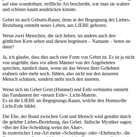
auf eine wunderbare, treffliche Art beschreibt, wie man sie wahrer
und schöner kaum ausdrücken könnte.
Gebet ist auch Geburts-Raum, denn in der Begegnung der Liebes-
Beziehung entsteht neues Leben, aus LIEBE geboren.
Wenn zwei Menschen, die sich lieben, im andern auch den
göttlichen Kern sehen und diesen begrüssen – Namaste – beten sie
dann?
Ja, ich glaube, dass dies auch eine Form von Gebet ist. Es ist ja nicht
von ungefähr, dass vor allem Männer von der Angebeteten
sprechen, nämlich dann, wenn sie das Wesen ihrer Geliebten
erahnen oder mehr noch, fühlen, also nicht nur den äusseren
Mensch schätzen, sondern mehr noch den inneren.
Wenn sich im Gebet Geist (Himmel) und Erde verbinden entsteht
das Fundament der «neuen Erde»: Licht-Materie.
Es ist die LIEBE im Begegnungs-Raum, welche den Humus/die
Licht-Erde bildet.
Die Ehe, der Bund zwischen Gott und Mensch wird genährt durch
die gelebte Liebes-Beziehung, das Gebet. Jüdische Mystiker sagen:
«Bei der Ehe-Scheidung weint der Altar».
In esoterischer Lese-Art meint «Scheidung» oder «Ehebruch», die