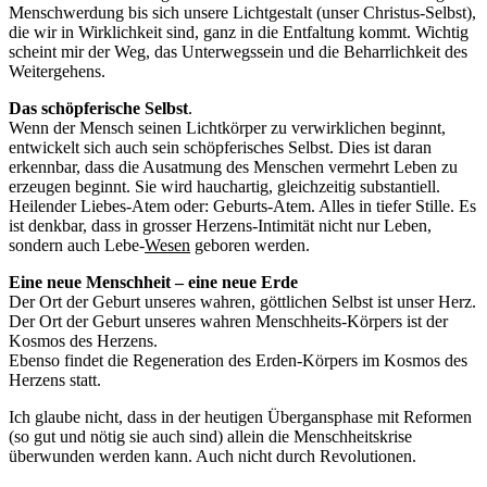
Menschwerdung bis sich unsere Lichtgestalt (unser Christus-Selbst),
die wir in Wirklichkeit sind, ganz in die Entfaltung kommt. Wichtig
scheint mir der Weg, das Unterwegssein und die Beharrlichkeit des
Weitergehens.
Das schöpferische Selbst
.
Wenn der Mensch seinen Lichtkörper zu verwirklichen beginnt,
entwickelt sich auch sein schöpferisches Selbst. Dies ist daran
erkennbar, dass die Ausatmung des Menschen vermehrt Leben zu
erzeugen beginnt. Sie wird hauchartig, gleichzeitig substantiell.
Heilender Liebes-Atem oder: Geburts-Atem. Alles in tiefer Stille. Es
ist denkbar, dass in grosser Herzens-Intimität nicht nur Leben,
sondern auch Lebe-
Wesen
geboren werden.
Eine neue Menschheit – eine neue Erde
Der Ort der Geburt unseres wahren, göttlichen Selbst ist unser Herz.
Der Ort der Geburt unseres wahren Menschheits-Körpers ist der
Kosmos des Herzens.
Ebenso findet die Regeneration des Erden-Körpers im Kosmos des
Herzens statt.
Ich glaube nicht, dass in der heutigen Übergansphase mit Reformen
(so gut und nötig sie auch sind) allein die Menschheitskrise
überwunden werden kann. Auch nicht durch Revolutionen.