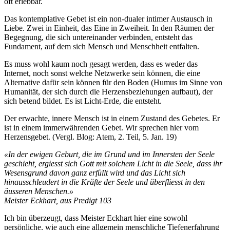
oft erlebbar.
Das kontemplative Gebet ist ein non-dualer intimer Austausch in
Liebe. Zwei in Einheit, das Eine in Zweiheit. In den Räumen der
Begegnung, die sich untereinander verbinden, entsteht das
Fundament, auf dem sich Mensch und Menschheit entfalten.
Es muss wohl kaum noch gesagt werden, dass es weder das
Internet, noch sonst welche Netzwerke sein können, die eine
Alternative dafür sein können für den Boden (Humus im Sinne von
Humanität, der sich durch die Herzensbeziehungen aufbaut), der
sich betend bildet. Es ist Licht-Erde, die entsteht.
Der erwachte, innere Mensch ist in einem Zustand des Gebetes. Er
ist in einem immerwährenden Gebet. Wir sprechen hier vom
Herzensgebet. (Vergl. Blog: Atem, 2. Teil, 5. Jan. 19)
«In der ewigen Geburt, die im Grund und im Innersten der Seele
geschieht, ergiesst sich Gott mit solchem Licht in die Seele, dass ihr
Wesensgrund davon ganz erfüllt wird und das Licht sich
hinausschleudert in die Kräfte der Seele und überfliesst in den
äusseren Menschen.»
Meister Eckhart, aus Predigt 103
Ich bin überzeugt, dass Meister Eckhart hier eine sowohl
persönliche, wie auch eine allgemein menschliche Tiefenerfahrung