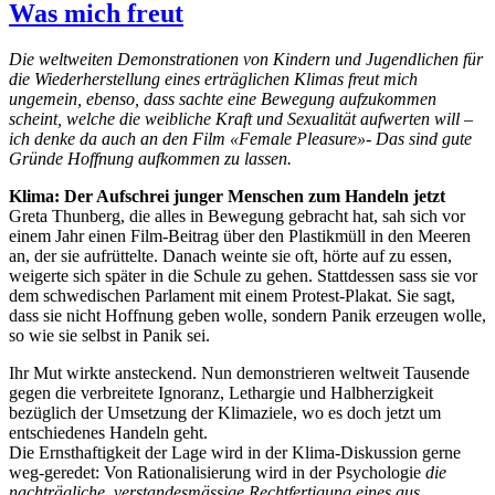
Was mich freut
Die weltweiten Demonstrationen von Kindern und Jugendlichen für
die Wiederherstellung eines erträglichen Klimas freut mich
ungemein, ebenso, dass sachte eine Bewegung aufzukommen
scheint, welche die weibliche Kraft und Sexualität aufwerten will –
ich denke da auch an den Film «Female Pleasure»- Das sind gute
Gründe Hoffnung aufkommen zu lassen.
Klima: Der Aufschrei junger Menschen zum Handeln jetzt
Greta Thunberg, die alles in Bewegung gebracht hat, sah sich vor
einem Jahr einen Film-Beitrag über den Plastikmüll in den Meeren
an, der sie aufrüttelte. Danach weinte sie oft, hörte auf zu essen,
weigerte sich später in die Schule zu gehen. Stattdessen sass sie vor
dem schwedischen Parlament mit einem Protest-Plakat. Sie sagt,
dass sie nicht Hoffnung geben wolle, sondern Panik erzeugen wolle,
so wie sie selbst in Panik sei.
Ihr Mut wirkte ansteckend. Nun demonstrieren weltweit Tausende
gegen die verbreitete Ignoranz, Lethargie und Halbherzigkeit
bezüglich der Umsetzung der Klimaziele, wo es doch jetzt um
entschiedenes Handeln geht.
Die Ernsthaftigkeit der Lage wird in der Klima-Diskussion gerne
weg-geredet: Von Rationalisierung wird in der Psychologie
die
nachträgliche, verstandesmässige Rechtfertigung eines aus