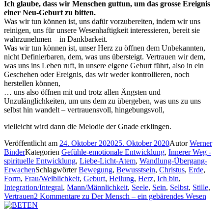
Ich glaube, dass wir Menschen guttun, um das grosse Ereignis
einer Neu-Geburt zu bitten.
Was wir tun können ist, uns dafür vorzubereiten, indem wir uns
reinigen, uns für unsere Wesenhaftigkeit interessieren, bereit sie
wahrzunehmen – in Dankbarkeit.
Was wir tun können ist, unser Herz zu öffnen dem Unbekannten,
nicht Definierbaren, dem, was uns übersteigt. Vertrauen wir dem,
was uns ins Leben ruft, in unsere eigene Geburt führt, also in ein
Geschehen oder Ereignis, das wir weder kontrollieren, noch
herstellen können,
… uns also öffnen mit und trotz allen Ängsten und
Unzulänglichkeiten, um uns dem zu übergeben, was uns zu uns
selbst hin wandelt – vertrauensvoll, hingebungsvoll,
vielleicht wird dann die Melodie der Gnade erklingen.
Veröffentlicht am
24. Oktober 2020
25. Oktober 2020
Autor
Werner
Binder
Kategorien
Gefühle-emotionale Entwicklung
,
Innerer Weg -
spirituelle Entwicklung
,
Liebe-Licht-Atem
,
Wandlung-Übergang-
Erwachen
Schlagwörter
Bewegung
,
Bewusstsein
,
Christus
,
Erde
,
Form
,
Frau/Weiblichkeit
,
Geburt
,
Heilung
,
Herz
,
Ich bin
,
Integration/Integral
,
Mann/Männlichkeit
,
Seele
,
Sein
,
Selbst
,
Stille
,
Vertrauen
2 Kommentare
zu Der Mensch – ein gebärendes Wesen