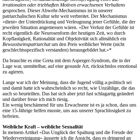
irrationalen oder triebhaften Motiven erwachsenen Verhaltens
gesprochen. Dieser Abwehr-Mechanismus ist in unserer
patriarchalischen Kultur sehr weit verbreitet. Der Mechanismus
«dient» der Unterdrückung und Verleugnung jener Gefühle, die der
jeweilen Situation angemessen wären. «Der Verlust der Gefühle ist
recht eigentlich die Neurosenform der heutigen Zeit, wo durch
Kopflastigkeit, Rationalität und Objektivität sich allmählich ein
Bewusstseinspatriarchat
um den Preis weiblicher Werte (nicht
geschlechtsspezifisch verstanden) herausgebildet hat.»*
Da brauchte es eine Greta mit dem Asperger-Syndrom, die in der
Lage war, unmittelbar, auf eine gesunde Art, rücksichtslos emotional
zu agieren.
Lange war ich der Meinung, dass die Jugend völlig a-politisch sei
und damit hatte ich wahrscheinlich so recht, wie Unzählige, die das
auch so beurteilten. Das hat sich aber jetzt fast schlagartig geändert
und darüber freue ich mich riesig.
Ein wenig beschämend für uns Erwachsene ist es ja schon, dass uns
eine 15-Jährige helfen musste, uns aus unserer Sprachlosigkeit zu
befreien.
Weibliche Kraft – weibliche Sexualität
In meinem Artikel «Das Unglück der Spaltung und die Freude der
Wiedervereinigung» äusserte ich die Ansicht, dass es dringend an