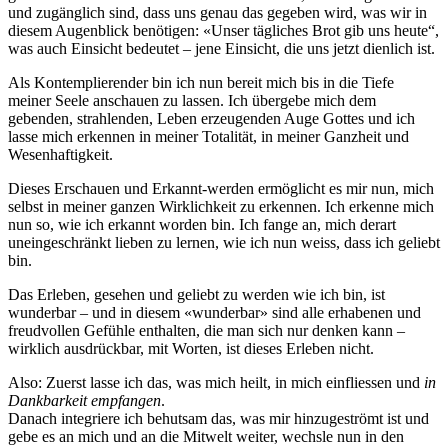
und zugänglich sind, dass uns genau das gegeben wird, was wir in
diesem Augenblick benötigen: «Unser tägliches Brot gib uns heute“,
was auch Einsicht bedeutet – jene Einsicht, die uns jetzt dienlich ist.
Als Kontemplierender bin ich nun bereit mich bis in die Tiefe
meiner Seele anschauen zu lassen. Ich übergebe mich dem
gebenden, strahlenden, Leben erzeugenden Auge Gottes und ich
lasse mich erkennen in meiner Totalität, in meiner Ganzheit und
Wesenhaftigkeit.
Dieses Erschauen und Erkannt-werden ermöglicht es mir nun, mich
selbst in meiner ganzen Wirklichkeit zu erkennen. Ich erkenne mich
nun so, wie ich erkannt worden bin. Ich fange an, mich derart
uneingeschränkt lieben zu lernen, wie ich nun weiss, dass ich geliebt
bin.
Das Erleben, gesehen und geliebt zu werden wie ich bin, ist
wunderbar – und in diesem «wunderbar» sind alle erhabenen und
freudvollen Gefühle enthalten, die man sich nur denken kann –
wirklich ausdrückbar, mit Worten, ist dieses Erleben nicht.
Also: Zuerst lasse ich das, was mich heilt, in mich einfliessen und
in
Dankbarkeit empfangen
.
Danach integriere ich behutsam das, was mir hinzugeströmt ist und
gebe es an mich und an die Mitwelt weiter, wechsle nun in den