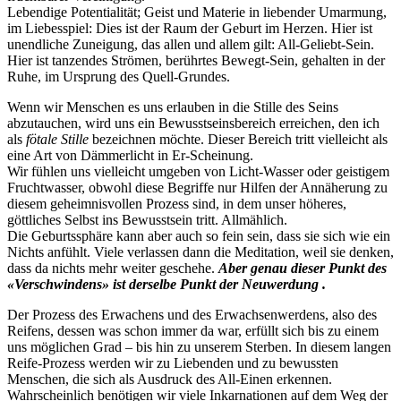
Lebendige Potentialität; Geist und Materie in liebender Umarmung,
im Liebesspiel: Dies ist der Raum der Geburt im Herzen. Hier ist
unendliche Zuneigung, das allen und allem gilt: All-Geliebt-Sein.
Hier ist tanzendes Strömen, berührtes Bewegt-Sein, gehalten in der
Ruhe, im Ursprung des Quell-Grundes.
Wenn wir Menschen es uns erlauben in die Stille des Seins
abzutauchen, wird uns ein Bewusstseinsbereich erreichen, den ich
als
fötale Stille
bezeichnen möchte. Dieser Bereich tritt vielleicht als
eine Art von Dämmerlicht in Er-Scheinung.
Wir fühlen uns vielleicht umgeben von Licht-Wasser oder geistigem
Fruchtwasser, obwohl diese Begriffe nur Hilfen der Annäherung zu
diesem geheimnisvollen Prozess sind, in dem unser höheres,
göttliches Selbst ins Bewusstsein tritt. Allmählich.
Die Geburtssphäre kann aber auch so fein sein, dass sie sich wie ein
Nichts anfühlt. Viele verlassen dann die Meditation, weil sie denken,
dass da nichts mehr weiter geschehe.
Aber genau dieser Punkt des
«Verschwindens» ist derselbe Punkt der Neuwerdung .
Der Prozess des Erwachens und des Erwachsenwerdens, also des
Reifens, dessen was schon immer da war, erfüllt sich bis zu einem
uns möglichen Grad – bis hin zu unserem Sterben. In diesem langen
Reife-Prozess werden wir zu Liebenden und zu bewussten
Menschen, die sich als Ausdruck des All-Einen erkennen.
Wahrscheinlich benötigen wir viele Inkarnationen auf dem Weg der