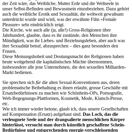
der Zeit wäre, das Weibliche, Mutter Erde und die Weltseele in
unser Selbst-Befinden und Bewusstsein einzubeziehen. Dazu gehört
auch die weibliche Erotik und Sexualität, die weltweit gewaltsam
unterdrückt wurde und wird, was der erwähnte Film «Female
Pleasure» sehr eindrücklich zeigt.
Die Kirche, wie auch alle (ja, alle!) Gross-Religionen über
Jahrhundert, glaubte, dass es ihr zustünde, den Menschen ihre
Mündigkeit, was ihr Liebes- und Beziehungsleben, aber auch was
ihre Sexualität betraf, abzusprechen – dies ganz besonders den
Frauen.
Diese Meinungshoheit und Deutungsmacht der Religionen haben
heute weitgehend die kapitalistischen Mächte übernommen,
insbesondere alle jene Unternehmen, die den sexuellen Milliarden-
Markt bedienen.
Sie sprechen sich
für
die alten Sexual-Konventionen aus, deren
problematische Beibehaltung es ihnen erlaubt, grosse Geschäfte mit
Ersatzbedürfnissen zu machen wie Schönheits-OPs, Pornografie,
Web-Begegnungs-Plattformen, Kosmetik, Mode, Klatsch-Presse,
etc.
Wie ich immer wieder betone, glaub ich, dass unsere Gesellschaften
auf Kompensation (Ersatz) aufgebaut sind.
Das Loch, das die
verleugnete Seele und der drangsalierte menschlichen Körper
hinterlässt, versucht man durch künstlich geschaffene Schein-
Bedürfnisse und entsprechenden energie-verschleissenden