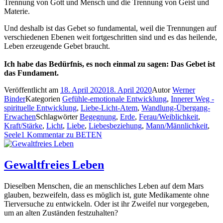
Trennung von Gott und Mensch und die Trennung von Geist und
Materie.
Und deshalb ist das Gebet so fundamental, weil die Trennungen auf
verschiedenen Ebenen weit fortgeschritten sind und es das heilende,
Leben erzeugende Gebet braucht.
Ich habe das Bedürfnis, es noch einmal zu sagen: Das Gebet ist
das Fundament.
Veröffentlicht am
18. April 2020
18. April 2020
Autor
Werner
Binder
Kategorien
Gefühle-emotionale Entwicklung
,
Innerer Weg -
spirituelle Entwicklung
,
Liebe-Licht-Atem
,
Wandlung-Übergang-
Erwachen
Schlagwörter
Begegnung
,
Erde
,
Ferau/Weiblichkeit
,
Kraft/Stärke
,
Licht
,
Liebe
,
Liebesbeziehung
,
Mann/Männlichkeit
,
Seele
1 Kommentar
zu BETEN
Gewaltfreies Leben
Dieselben Menschen, die an menschliches Leben auf dem Mars
glauben, bezweifeln, dass es möglich ist, gute Medikamente ohne
Tierversuche zu entwickeln. Oder ist ihr Zweifel nur vorgegeben,
um an alten Zuständen festzuhalten?