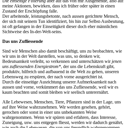
Die
einseitige Fixierung
aber auf das von mir Ausgehende, also auf
meine Aktionen, bewirken, dass ich früher oder später in einen
Zustand der Erschöpfung falle.
Der arbeitende, leistungsbetonte, nach aussen gerichtete Mensch,
der sich mit seinem Tun identifiziert, bis hin zur Selbst-Ausbeutung,
ist oft gefangen in der Einseitigkeit dieser doch eher männlichen
Sichtweise des In-der-Welt-seins.
Das uns Zufliessende
Sind wir Menschen also damit beschäftigt, uns zu beobachten, wie
wir uns in der Welt darstellen, was uns, so denken wir,
Bedeutsamkeit verleiht, so verkennen und unterschätzen wir
jenen
uns zufliessenden Energiestrom*
, der uns die Lebenskraft gibt,
produktiv, hilfreich und aufbauend in die Welt zu gehen, unseren
Lebensweg zu erspüren, der nach vorne ausgerichtet ist.
Durch die einseitige Ausrichtung unserer Aufmerksamkeit nach
aussen und vorne, verkümmert das uns Zufliessende, weil wir es
kaum beachten und somit bleiben wir seelisch unterernährt.
Alle Lebewesen, Menschen, Tiere, Pflanzen sind in der Lage, uns
auf ihre Weise wahrzunehmen. Wir werden gesehen, gehört,
gerochen oder sonst in einer uns unbekannten Weise
wahrgenommen. Wenn wir spüren und erfahren, dass Interesse,
Zuneigung, usw. uns entgegen fliesst, werden wir dadurch genährt,
wie auch die Lebewesen, die von uns freundlich wahrgenommen