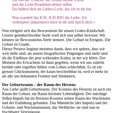
und die Licht-Projektion deiner selbst.
Du bildest dich im Liebes-Licht, das ich in dir bin.
Was wandelt bin ICH. ICH BIN die Liebe. Ich
verkörpere (inkarniere) mich in dir und durch dich.»
Nun ereignet sich das Bewusstsein für unsere Gottes-Kindschaft.
Unsere geistdurchwirkte Seele wird sich nun selber bewusst. Wir
können sie Bewusstseins-Seele nennen. Die Geburt ist Ereignis. Die
Geburt ist Gnade.
Dieser Prozess beginnt meistens damit, dass wir spüren, dass wir
weit mehr sind, als unsere biografischen Prägungen und mehr sind
als die Einflüsse der jetzt wirkenden Kultur, in der wir leben. Der
Moment des Erwachens ist dann gegeben, wenn wir uns zutiefst
berührt oder ergriffen fühlen vom Leben schlechthin. Es ist ein
grosser Glücksmoment, der kaum beschreibbar ist, weil er mehr ist
als alle uns bekannten Formen und Strukturen.
Der Geburtsraum – der Raum des Herzens
Aus Liebe quillt Geburtsraum. Der Kosmos des Herzens ist auch ein
Raum der Geburt, ein Raum höchster Lebendigkeit. Der mächtige
Selbst-Impuls hat im Herzens-Kosmos seinen Raum des Wachstums
und der Entfaltung gefunden. Das Männliche (der Impuls) und der
Geburts- und Wachstumsraum, das Weibliche: sie sind nun in
fruchtbarer Vereinigung.