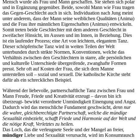
Mensch wurde als Frau und Mann geschaffen. Sie stehen sich polar
und in Ergänzung gegenüber. Beide, sowohl Mann wie Frau tragen
das Gegen-Geschlecht auch in sich. Individuation nach Jung meint
unter anderem, dass der Mann seine weiblichen Qualitäten (Anima)
und die Frau ihre männlichen Eigenschaften (Animus) entwickeln.
Somit treten beide Geschlechter mit dem anderen Geschlecht in
zweifacher Hinsicht, im Aussen und im Innen, in Beziehung. Dies
ist ein laufender Prozess; eine Art von leichtem, elegantem Tanz.
Dieser schöpferische Tanz wird in weiten Teilen der Welt
unterbunden durch strikte Normen, Konventionen, welche das
Verhältnis zwischen den Geschlechtern in starre, alle persönlichen
und kulturelle Unterschiede übergreifende, zwanghafte Formen
presst. Sehr oft auf Kosten der Frau, die sich dem Manne
unterstellen soll – sozial und sexuell. Die katholische Kirche steht
dafür als ein schreckliches Beispiel.
Während der liebevolle, partnerschaftliche Tanz zwischen Frau und
Mann Freude, Friede und Kreativität erzeugt – davon bin ich
überzeugt- bewirkt verordnete Unmündigkeit Einengung und Angst.
Dadurch wird das menschliche Fundament geschwächt,
denn nur
die wahre, gleichberechtigte Partnerschaft, welche die mündige
Sexualität einbezieht, schafft Friede und Harmonie auf der Welt und
die nötige Kraft, Verletztes zu heilen.
Das Loch, das die verleugnete Seele und der Mangel an freier,
mündiger
Liebe und Sexualität verursacht, wird im Konsumrausch