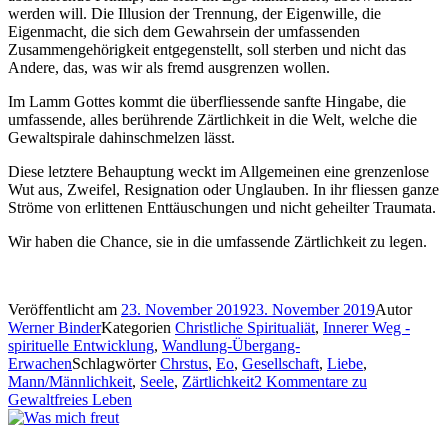
werden will. Die Illusion der Trennung, der Eigenwille, die
Eigenmacht, die sich dem Gewahrsein der umfassenden
Zusammengehörigkeit entgegenstellt, soll sterben und nicht das
Andere, das, was wir als fremd ausgrenzen wollen.
Im Lamm Gottes kommt die überfliessende sanfte Hingabe, die
umfassende, alles berührende Zärtlichkeit in die Welt, welche die
Gewaltspirale dahinschmelzen lässt.
Diese letztere Behauptung weckt im Allgemeinen eine grenzenlose
Wut aus, Zweifel, Resignation oder Unglauben. In ihr fliessen ganze
Ströme von erlittenen Enttäuschungen und nicht geheilter Traumata.
Wir haben die Chance, sie in die umfassende Zärtlichkeit zu legen.
Veröffentlicht am
23. November 2019
23. November 2019
Autor
Werner Binder
Kategorien
Christliche Spiritualiät
,
Innerer Weg -
spirituelle Entwicklung
,
Wandlung-Übergang-
Erwachen
Schlagwörter
Chrstus
,
Eo
,
Gesellschaft
,
Liebe
,
Mann/Männlichkeit
,
Seele
,
Zärtlichkeit
2 Kommentare
zu
Gewaltfreies Leben