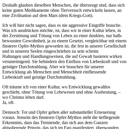
Deshalb glauben dieselben Menschen, die überzeugt sind, dass sich
keine guten Medikamente ohne Tierversuch entwickeln lassen, an
eine Zivilisation auf dem Mars (dem Kriegs-Gott).
Ich will hier nicht sagen, dass es nie aggressive Eingriffe brauche.
Was ich ausdrücken möchte, ist, dass wir in einer Kultur leben, in
der Zerstörung und Tötung von Leben zu einer dunklen, nur halb-
bewussten Gewohnheit, ja zu einem Gesetzt, vergleichbar mit einem
finsterer Opfer-Mythos geworden ist, die fest in unserer Gesellschaft
und in unseren Seelen eingeschrieben zu sein scheint.
Haltungen und Handlungsweisen, die auf Gewalt basieren wirken
verunreinigend. Sie behindern den Einfluss von Liebeskraft und von
geistiger Durchstrahlung. Aber wir brauchen für unserer
Entwicklung als Menschen und Menschheit einfliessende
Liebeskraft und geistige Durchstrahlung.
Oft träume ich von einer Kultur, wo Entwicklung gewaltlos
geschieht, ohne Tötung von Lebewesen und ohne Ausbeutung, –
wo Christus leben darf.
Ja, oft.
Dennoch: Tot und Opfer gehen aller substantieller Erneuerung
voraus. Jenseits des finsteren Opfer-Mythos steht die tiefliegende
Erkenntnis, dass das Trennende, das sich aus dem Ganzen
abisolierende Prinzip, das sich im Ego manifestiert, überwunden