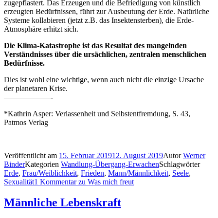
zugepflastert. Das Erzeugen und die Befriedigung von künstlich
erzeugten Bedürfnissen, führt zur Ausbeutung der Erde. Natürliche
Systeme kollabieren (jetzt z.B. das Insektensterben), die Erde-
Atmosphäre erhitzt sich.
Die Klima-Katastrophe ist das Resultat des mangelnden
Verständnisses über die ursächlichen, zentralen menschlichen
Bedürfnisse.
Dies ist wohl eine wichtige, wenn auch nicht die einzige Ursache
der planetaren Krise.
——————-
*Kathrin Asper: Verlassenheit und Selbstentfremdung, S. 43,
Patmos Verlag
Veröffentlicht am
15. Februar 2019
12. August 2019
Autor
Werner
Binder
Kategorien
Wandlung-Übergang-Erwachen
Schlagwörter
Erde
,
Frau/Weiblichkeit
,
Frieden
,
Mann/Männlichkeit
,
Seele
,
Sexualität
1 Kommentar
zu Was mich freut
Männliche Lebenskraft