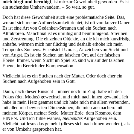
mich birgt und beruhigt
, ist mir zur Gewohnheit geworden. Es ist
ein suchendes Umherwandern. – So weit, so gut.
Doch hat diese Gewohnheit auch eine problematische Seite. Das,
worauf sich meine Aufmerksamkeit richtet, ist oft von kurzer Dauer.
Es ist eine Art von Gedanken-Streunen und ein Suchen nach
Attraktoren. Manchmal ist es unruhig und beunruhigend. Streunen
und Zerstreuung. Die einzelnen Objekte, an die ich mich kurzfristig
anhafte, wärmen mich nur flüchtig und deshalb erhöhe ich mein
Tempo des Suchens. Es entsteht Unrast, Anzeichen von Sucht und
von Angst. Es ist ein Suchen am falschen Ort, auf der falschen
Ebene. Immer, wenn Sucht im Spiel ist, sind wir auf der falschen
Ebene, im Bereich der Kompensation.
Vielleicht ist es ein Suchen nach der Mutter. Oder doch eher ein
Suchen nach Aufgehoben-sein in Gott.
Dann, nach dieser Einsicht – immer noch im Zug- habe ich den
Fokus (den Modus) gewechselt und mich nach innen gewandt. Ich
habe in mein Herz geatmet und ich habe mich mit allem verbunden,
mit allen mir bewussten Dimensionen, die mich ausmachen: mit
meinem Körper, meiner Seele, Mutter Erde, dem Kosmos, dem
EINEN. Und ich fühle wahres,
bleibendes
Aufgehoben-sein.
Viellicht hat Jesus das gemeint (dieses sich nach innen wenden), als
er von Umkehr gesprochen hat.