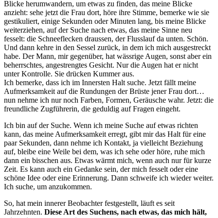
Blicke herumwandern, um etwas zu finden, das meine Blicke
anzieht: sehe jetzt die Frau dort, höre ihre Stimme, bemerke wie sie
gestikuliert, einige Sekunden oder Minuten lang, bis meine Blicke
weiterziehen, auf der Suche nach etwas, das meine Sinne neu
fesselt: die Schneeflecken draussen, der Flusslauf da unten. Schön.
Und dann kehre in den Sessel zurück, in dem ich mich ausgestreckt
habe. Der Mann, mir gegenüber, hat wässrige Augen, sonst aber ein
beherrschtes, angestrengtes Gesicht. Nur die Augen hat er nicht
unter Kontrolle. Sie drücken Kummer aus.
Ich bemerke, dass ich im Innersten Halt suche. Jetzt fällt meine
Aufmerksamkeit auf die Rundungen der Brüste jener Frau dort…
nun nehme ich nur noch Farben, Formen, Geräusche wahr. Jetzt: die
freundliche Zugführerin, die geduldig auf Fragen eingeht.
Ich bin auf der Suche. Wenn ich meine Suche auf etwas richten
kann, das meine Aufmerksamkeit erregt, gibt mir das Halt für eine
paar Sekunden, dann nehme ich Kontakt, ja vielleicht Beziehung
auf, bleibe eine Weile bei dem, was ich sehe oder höre, ruhe mich
dann ein bisschen aus. Etwas wärmt mich, wenn auch nur für kurze
Zeit. Es kann auch ein Gedanke sein, der mich fesselt oder eine
schöne Idee oder eine Erinnerung. Dann schweife ich wieder weiter.
Ich suche, um anzukommen.
So, hat mein innerer Beobachter festgestellt, läuft es seit
Jahrzehnten.
Diese Art des Suchens, nach etwas, das mich hält,