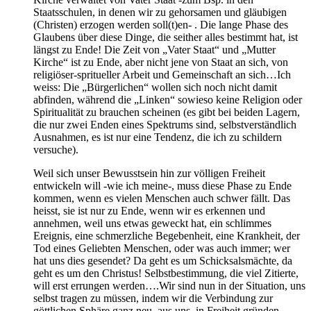
Staatsschulen, in denen wir zu gehorsamen und gläubigen
(Christen) erzogen werden soll(t)en- . Die lange Phase des
Glaubens über diese Dinge, die seither alles bestimmt hat, ist
längst zu Ende! Die Zeit von „Vater Staat“ und „Mutter
Kirche“ ist zu Ende, aber nicht jene von Staat an sich, von
religiöser-spritueller Arbeit und Gemeinschaft an sich…Ich
weiss: Die „Bürgerlichen“ wollen sich noch nicht damit
abfinden, während die „Linken“ sowieso keine Religion oder
Spiritualität zu brauchen scheinen (es gibt bei beiden Lagern,
die nur zwei Enden eines Spektrums sind, selbstverständlich
Ausnahmen, es ist nur eine Tendenz, die ich zu schildern
versuche).
Weil sich unser Bewusstsein hin zur völligen Freiheit
entwickeln will -wie ich meine-, muss diese Phase zu Ende
kommen, wenn es vielen Menschen auch schwer fällt. Das
heisst, sie ist nur zu Ende, wenn wir es erkennen und
annehmen, weil uns etwas geweckt hat, ein schlimmes
Ereignis, eine schmerzliche Begebenheit, eine Krankheit, der
Tod eines Geliebten Menschen, oder was auch immer; wer
hat uns dies gesendet? Da geht es um Schicksalsmächte, da
geht es um den Christus! Selbstbestimmung, die viel Zitierte,
will erst errungen werden….Wir sind nun in der Situation, uns
selbst tragen zu müssen, indem wir die Verbindung zur
göttlichen Sphäre ganz neu, aus uns, in Freiheit gründen.