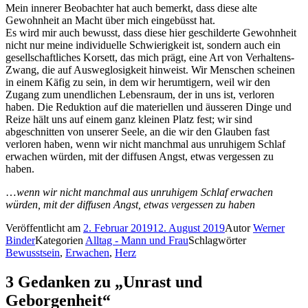
Mein innerer Beobachter hat auch bemerkt, dass diese alte
Gewohnheit an Macht über mich eingebüsst hat.
Es wird mir auch bewusst, dass diese hier geschilderte Gewohnheit
nicht nur meine individuelle Schwierigkeit ist, sondern auch ein
gesellschaftliches Korsett, das mich prägt, eine Art von Verhaltens-
Zwang, die auf Ausweglosigkeit hinweist. Wir Menschen scheinen
in einem Käfig zu sein, in dem wir herumtigern, weil wir den
Zugang zum unendlichen Lebensraum, der in uns ist, verloren
haben. Die Reduktion auf die materiellen und äusseren Dinge und
Reize hält uns auf einem ganz kleinen Platz fest; wir sind
abgeschnitten von unserer Seele, an die wir den Glauben fast
verloren haben, wenn wir nicht manchmal aus unruhigem Schlaf
erwachen würden, mit der diffusen Angst, etwas vergessen zu
haben.
…
wenn wir nicht manchmal aus unruhigem Schlaf erwachen
würden, mit der diffusen Angst, etwas vergessen zu haben
Veröffentlicht am
2. Februar 2019
12. August 2019
Autor
Werner
Binder
Kategorien
Alltag - Mann und Frau
Schlagwörter
Bewusstsein
,
Erwachen
,
Herz
3 Gedanken zu „Unrast und
Geborgenheit“