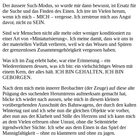
Der äussere Such-Modus, so wurde mir dann bewusst, ist Ersatz für
die Suche und das Finden des Einen. Ich irre im Vielen herum,
wenn ich mich – MICH – vergesse. Ich zerstreue mich aus Angst
davor, nicht zu SEIN.
Sind wir Menschen nicht alle mehr oder weniger konditioniert zu
einer Art von «Miniaturisierung». Ich meine damit, dass wir uns in
der materiellen Vielfalt verlieren, weil wir das Wissen und Spüren
der grenzenlosen Zusammengehörigkeit vergessen haben.
Was ich im Zug erlebt habe, war eine Erinnerung – ein
Wiedererinnern dessen, was ich bin: ein vielschichtiges Wesen mit
einem Kern, der alles hält. ICH BIN GEHALTEN, ICH BIN
GEBORGEN.
Nach dem mich mein innerer Beobachter (der Zeuge) auf diese alte
Prägung des suchenden Herumirrens aufmerksam gemacht hat,
blicke ich wieder nach aussen, sehe mich in diesem kleinen
vorübergehenden Ausschnitt des Bahnwagens, der durch den kalten
Wintertag rast und ich sehe nun die gleichen Objekte wie vorher,
aber nun aus der Klarheit und Stille des Herzens und ich kann mich
an dem Vielen erfreuen ohne Unrast, ohne die Seitentriebe
irgendwelcher Süchte. Ich sehe aus dem Einen in das Spiel der
Mannigfaltigkeit – ohne zu klammern und ohne zu jagen.