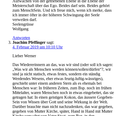
Aufwachen von der getriebenen Ebene in die Ebene der
Meisterschaft über das Ego. Beides darf sein. Beides gehört
zum MenschSein. Und ich freue mich, wenn ich merke, dass
ich immer öfter in der höheren Schwingung der Seele
verweilen darf.
Seelengrüsse
Wolfgang
Antworten
Joachim Pfeffinger
sagt:
4. Februar 2019 um 10:10 Uhr
Lieber Werner
Das Wiedererinnern an das, was wir sind (oder soll ich sagen:
„Was wir als Menschen werden können/sollen/dürfen“?, wir
sind ja nicht statisch, etwas festes, sondern ein ständig
Werdendes Wesens, eher etwas feurig-luftig-wässriges),
geschieht unter einem anderen Stern als es ehemals bei
Menschen war: In früheren Zeiten, zum Bsp. noch im frühen
Mittelalter, waren Menschen noch in etwas eingebettet, das sie
getragen hat: In einen geistigen Kokon, das äussere Gegeben-
Sein von Wissen über Gott und seine Wirkung in der Welt.
Darüber brauchte man nicht nachzudenken, das war gegeben,
gegeben von Mutter Kirche, später, Hand in Hand mit Mutter
Kirche verwaltet von Vater Staat -zum Bsp. in den